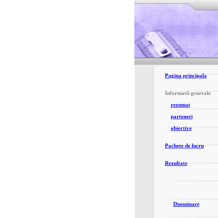
Pagina principala
Informatii generale
rezumat
parteneri
obiective
Pachete de lucru
Rezultate
Diseminare